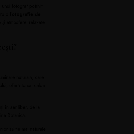
unui fotograf potrivit
tru o
fotografie de
le și atmosferei relaxate
ești?
uminare naturală, care
ui, oferă tonuri calde
 în aer liber, de la
ina Botanică.
ilor să fie mai naturale