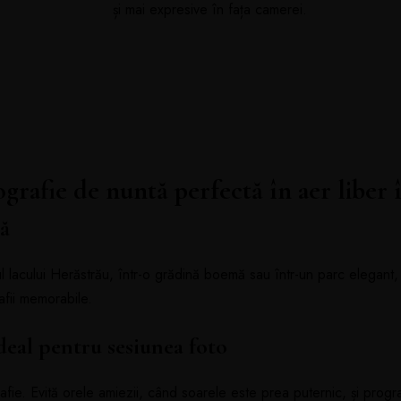
și mai expresive în fața camerei.
ografie de nuntă perfectă în aer liber 
tă
ul lacului Herăstrău, într-o grădină boemă sau într-un parc elegant
afii memorabile.
deal pentru sesiunea foto
rafie. Evită orele amiezii, când soarele este prea puternic, și pro