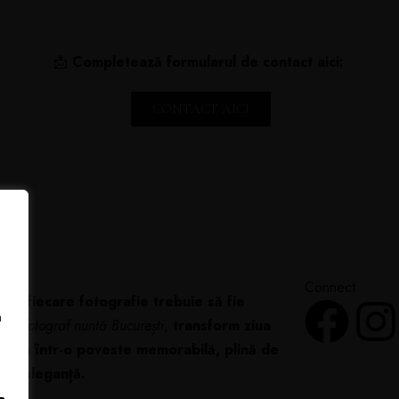
📩
Completează formularul de contact aici:
CONTACT AICI
Connect
 că fiecare fotografie trebuie să fie
a
 Ca
fotograf nuntă București
,
transform ziua
cială într-o poveste memorabilă, plină de
 și eleganță.