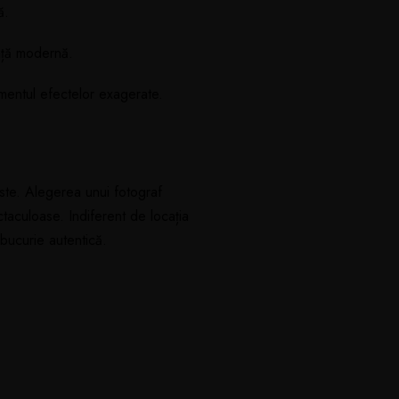
ă.
ință modernă.
rimentul efectelor exagerate.
ste. Alegerea unui fotograf
ctaculoase. Indiferent de locația
 bucurie autentică.