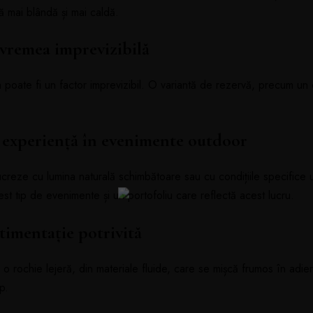
 mai blândă și mai caldă.
 vremea imprevizibilă
 poate fi un factor imprevizibil. O variantă de rezervă, precum un 
.
u experiență în evenimente outdoor
ucreze cu lumina naturală schimbătoare sau cu condițiile specifice u
est tip de evenimente și un portofoliu care reflectă acest lucru.
timentație potrivită
o rochie lejeră, din materiale fluide, care se mișcă frumos în adiere
p.