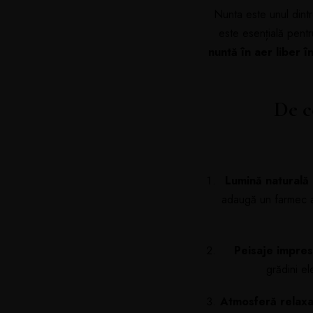
Nunta este unul dintr
este esențială pentr
nuntă în aer liber î
De c
Lumină naturală
adaugă un farmec ap
Peisaje impre
grădini e
Atmosferă relaxa