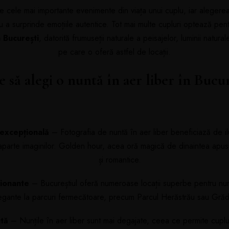
e cele mai importante evenimente din viața unui cuplu, iar alegerea 
u a surprinde emoțiile autentice. Tot mai multe cupluri optează pen
n București
, datorită frumuseții naturale a peisajelor, luminii natura
pe care o oferă astfel de locații.
e să alegi o nuntă în aer liber în Bucur
 excepțională
– Fotografia de nuntă în aer liber beneficiază de il
arte imaginilor. Golden hour, acea oră magică de dinaintea apusul
și romantice.
sionante
– Bucureștiul oferă numeroase locații superbe pentru nunți
legante la parcuri fermecătoare, precum Parcul Herăstrău sau Grăd
tă
– Nunțile în aer liber sunt mai degajate, ceea ce permite cuplur