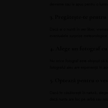
devreme sau la apus pentru o lumină
3. Pregătește-te pentru
Dacă ai o nuntă în aer liber, vremea
eventualele surprize meteorologice
4. Alege un fotograf c
Nu orice fotograf este obișnuit să l
fotograful ales are experiență în ac
5. Optează pentru o ves
Dacă te căsătorești în natură, alege 
dacă nunta are loc pe iarbă sau nisi