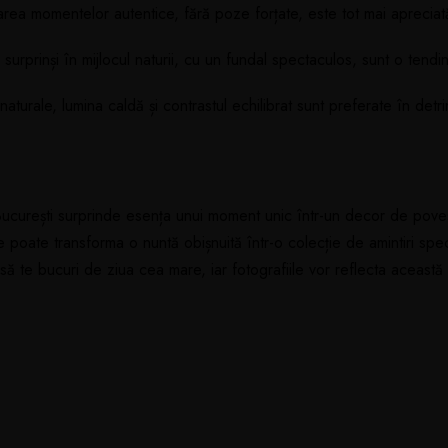
ea momentelor autentice, fără poze forțate, este tot mai apreciat
 surprinși în mijlocul naturii, cu un fundal spectaculos, sunt o tend
naturale, lumina caldă și contrastul echilibrat sunt preferate în det
 București surprinde esența unui moment unic într-un decor de pove
ite poate transforma o nuntă obișnuită într-o colecție de amintiri spe
 să te bucuri de ziua cea mare, iar fotografiile vor reflecta această