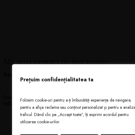
Ma poti urmari pe instagram
@georgesandu_com
Prețuim confidențialitatea ta
Email
Folosim cookie-uri pentru a-ți îmbunătăți experiența de navigare,
Pentru
hello@georgesandu.com
pentru a afișa reclame sau conținut personalizat și pentru a analiz
unică.
traficul. Dând clic pe „Accept toate”, îți exprimi acordul pentru
ta spe
utilizarea cookie-urilor.
emoție