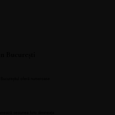
în București
, Bucureștiul oferă numeroase
gramează sesiunea foto dimineața