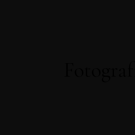
Despre
Pachet
Portofoliu
Acasa
Blog
Contact
EN
Fotograf