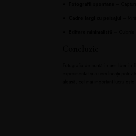
Fotografii spontane
– Capturar
Cadre largi cu peisajul
– Mirii
Editare minimalistă
– Culorile 
Concluzie
Fotografia de nuntă în aer liber în
experimentat și a unei locații potriv
aleasă, cel mai important lucru este