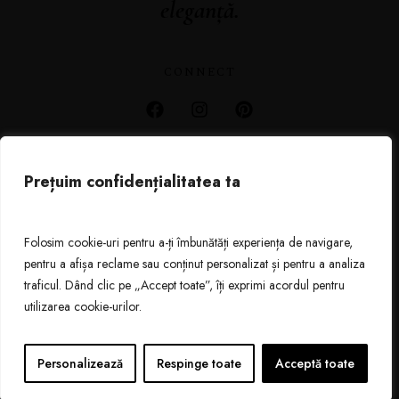
eleganță.
CONNECT
Prețuim confidențialitatea ta
ACASA
POLITICA COOKIES
Folosim cookie-uri pentru a-ți îmbunătăți experiența de navigare,
POLITICA DE CONFIDENTIALITATE
pentru a afișa reclame sau conținut personalizat și pentru a analiza
TERMENI SI CONDITII
traficul. Dând clic pe „Accept toate”, îți exprimi acordul pentru
utilizarea cookie-urilor.
© BY GEORGE SANDU 2026
Personalizează
Respinge toate
Acceptă toate