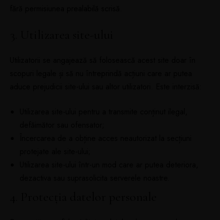
fără permisiunea prealabilă scrisă.
3. Utilizarea site-ului
Utilizatorii se angajează să folosească acest site doar în
scopuri legale și să nu întreprindă acțiuni care ar putea
aduce prejudicii site-ului sau altor utilizatori. Este interzisă:
Utilizarea site-ului pentru a transmite conținut ilegal,
defăimător sau ofensator;
Încercarea de a obține acces neautorizat la secțiuni
protejate ale site-ului;
Utilizarea site-ului într-un mod care ar putea deteriora,
dezactiva sau suprasolicita serverele noastre.
4. Protecția datelor personale