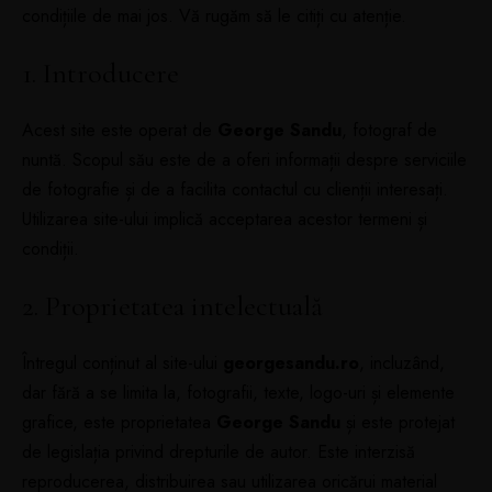
condițiile de mai jos. Vă rugăm să le citiți cu atenție.
1. Introducere
Acest site este operat de
George Sandu
, fotograf de
nuntă. Scopul său este de a oferi informații despre serviciile
de fotografie și de a facilita contactul cu clienții interesați.
Utilizarea site-ului implică acceptarea acestor termeni și
condiții.
2. Proprietatea intelectuală
Întregul conținut al site-ului
georgesandu.ro
, incluzând,
dar fără a se limita la, fotografii, texte, logo-uri și elemente
grafice, este proprietatea
George Sandu
și este protejat
de legislația privind drepturile de autor. Este interzisă
reproducerea, distribuirea sau utilizarea oricărui material