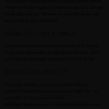
său și nu este responsabil pentru conținutul acestor site-uri.
Includerea oricărei legături nu implică aprobarea lui George
Sandu către acel site. Utilizarea oricărui astfel de site web
asociat este la riscul utilizatorului.
LEGISLAȚIA APLICABILĂ
Orice revendicare referitoare la site-ul web al lui George
Sandu este reglementată de legislația din România, fără a
ține seama de dispozițiile sale privind conflictul de legi.
EXISTĂ NECLARITĂȚI?
Dacă aveți întrebări cu privire la această Politică a
serviciului, la practicile acestui site sau la relațiile dvs. cu
acest site, vă rog să mă contactați la:
hello@georgesandu.ro sau să folosiți formularul de contact.