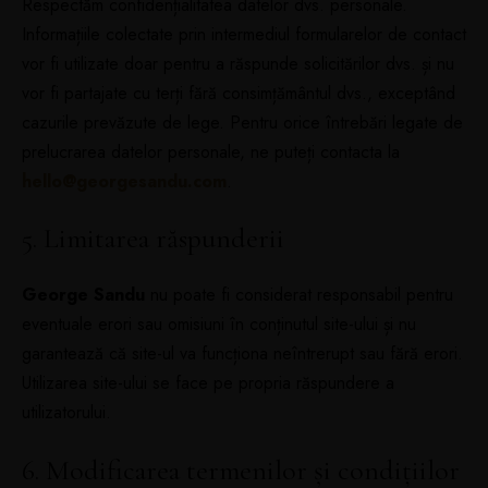
Respectăm confidențialitatea datelor dvs. personale.
Informațiile colectate prin intermediul formularelor de contact
vor fi utilizate doar pentru a răspunde solicitărilor dvs. și nu
vor fi partajate cu terți fără consimțământul dvs., exceptând
cazurile prevăzute de lege. Pentru orice întrebări legate de
prelucrarea datelor personale, ne puteți contacta la
hello@georgesandu.com
.
5. Limitarea răspunderii
George Sandu
nu poate fi considerat responsabil pentru
eventuale erori sau omisiuni în conținutul site-ului și nu
garantează că site-ul va funcționa neîntrerupt sau fără erori.
Utilizarea site-ului se face pe propria răspundere a
utilizatorului.
6. Modificarea termenilor și condițiilor