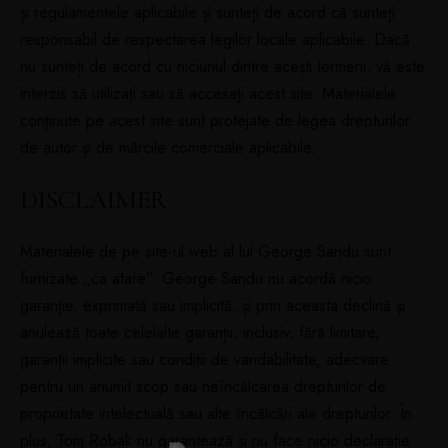
și regulamentele aplicabile și sunteți de acord că sunteți
responsabil de respectarea legilor locale aplicabile. Dacă
nu sunteți de acord cu niciunul dintre acești termeni, vă este
interzis să utilizați sau să accesați acest site. Materialele
conținute pe acest site sunt protejate de legea drepturilor
de autor și de mărcile comerciale aplicabile.
DISCLAIMER
Materialele de pe site-ul web al lui George Sandu sunt
furnizate „ca atare”. George Sandu nu acordă nicio
garanție, exprimată sau implicită, și prin aceasta declină și
anulează toate celelalte garanții, inclusiv, fără limitare,
garanții implicite sau condiții de vandabilitate, adecvare
pentru un anumit scop sau neîncălcarea drepturilor de
proprietate intelectuală sau alte încălcări ale drepturilor. În
plus, Tom Robak nu garantează și nu face nicio declarație