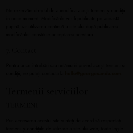
Ne rezervăm dreptul de a modifica acești termeni și condiții
în orice moment. Modificările vor fi publicate pe această
pagină, iar utilizarea continuă a site-ului după publicarea
modificărilor constituie acceptarea acestora.
7. Contact
Pentru orice întrebări sau nelămuriri privind acești termeni și
condiții, ne puteți contacta la
hello@georgesandu.com
.
Termenii serviciilor
TERMENI
Prin accesarea acestui site sunteți de acord să respectați
termenii și condițiile de utilizare a site-ului web, toate legile