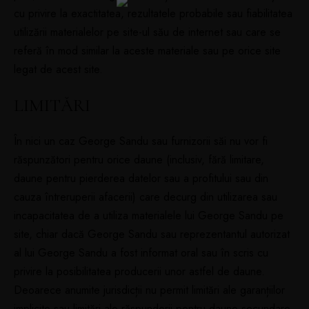
cu privire la exactitatea, rezultatele probabile sau fiabilitatea
utilizării materialelor pe site-ul său de internet sau care se
referă în mod similar la aceste materiale sau pe orice site
legat de acest site.
LIMITĂRI
În nici un caz George Sandu sau furnizorii săi nu vor fi
răspunzători pentru orice daune (inclusiv, fără limitare,
daune pentru pierderea datelor sau a profitului sau din
cauza întreruperii afacerii) care decurg din utilizarea sau
incapacitatea de a utiliza materialele lui George Sandu pe
site, chiar dacă George Sandu sau reprezentantul autorizat
al lui George Sandu a fost informat oral sau în scris cu
privire la posibilitatea producerii unor astfel de daune.
Deoarece anumite jurisdicții nu permit limitări ale garanțiilor
implicite sau limitări ale răspunderii pentru daune secundare