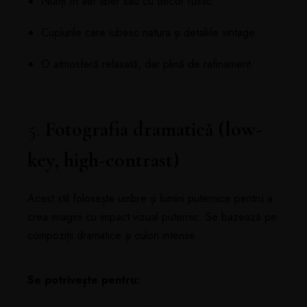
Nunți în aer liber sau cu decor rustic.
Cuplurile care iubesc natura și detaliile vintage.
O atmosferă relaxată, dar plină de rafinament.
5.
Fotografia dramatică (low-
key, high-contrast)
Acest stil folosește umbre și lumini puternice pentru a
crea imagini cu impact vizual puternic. Se bazează pe
compoziții dramatice și culori intense.
Se potrivește pentru: