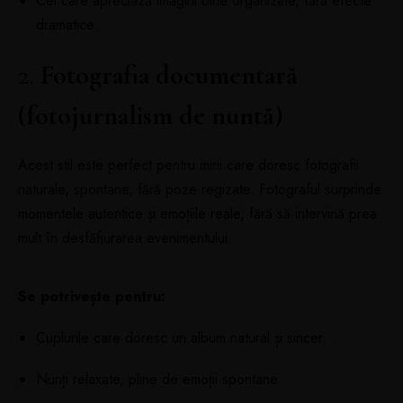
Cei care apreciază imagini bine organizate, fără efecte
dramatice.
2.
Fotografia documentară
(fotojurnalism de nuntă)
Acest stil este perfect pentru mirii care doresc fotografii
naturale, spontane, fără poze regizate. Fotograful surprinde
momentele autentice și emoțiile reale, fără să intervină prea
mult în desfăȟurarea evenimentului.
Se potrivește pentru:
Cuplurile care doresc un album natural și sincer.
Nunți relaxate, pline de emoții spontane.