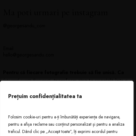
Ma poti urmari pe instagram
@georgesandu_com
Email
hello@georgesandu.com
Pentru că fiecare fotografie trebuie să fie unică. Ca
fotograf nuntă București
,
transform ziua ta specială într-o
poveste memorabilă, plină de emoție și eleganță.
Prețuim confidențialitatea ta
Connect
Folosim cookie-uri pentru a-ți îmbunătăți experiența de navigare,
pentru a afișa reclame sau conținut personalizat și pentru a analiza
traficul. Dând clic pe „Accept toate”, îți exprimi acordul pentru