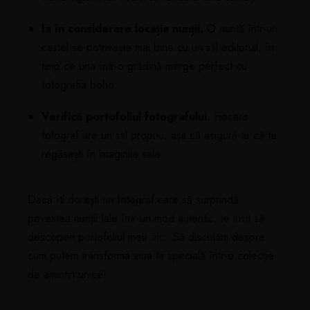
Ia în considerare locația nunții.
O nuntă într-un
castel se potrivește mai bine cu un stil editorial, în
timp ce una într-o grădină merge perfect cu
fotografia boho.
Verifică portofoliul fotografului.
Fiecare
fotograf are un stil propriu, așa că asigură-te că te
regăsești în imaginile sale.
Dacă îti dorești un fotograf care să surprindă
povestea nunții tale într-un mod autentic, te invit să
descoperi portofoliul meu
aici
. Să discutăm despre
cum putem transforma ziua ta specială într-o colecție
de amintiri unice!