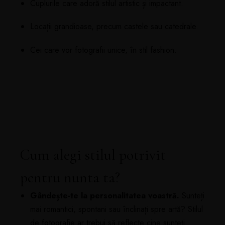
Cuplurile care adoră stilul artistic și impactant.
Locații grandioase, precum castele sau catedrale.
Cei care vor fotografii unice, în stil fashion.
Cum alegi stilul potrivit
pentru nunta ta?
Gândește-te la personalitatea voastră.
Sunteți
mai romantici, spontani sau înclinați spre artă? Stilul
de fotografie ar trebui să reflecte cine sunteți.