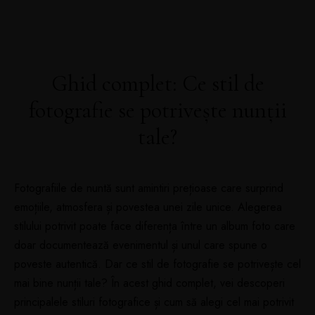
Ghid complet: Ce stil de
fotografie se potrivește nunții
tale?
Fotografiile de nuntă sunt amintiri prețioase care surprind
emoțiile, atmosfera și povestea unei zile unice. Alegerea
stilului potrivit poate face diferența între un album foto care
doar documentează evenimentul și unul care spune o
poveste autentică. Dar ce stil de fotografie se potrivește cel
mai bine nunții tale? În acest ghid complet, vei descoperi
principalele stiluri fotografice și cum să alegi cel mai potrivit