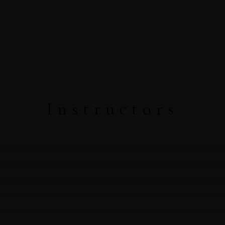
CONTACT
EN
DESPRE
PACHET
PORTOFOL
DESPRE
PACHET NUNTA
PORTOFOLIU
INTREB. SI RASP.
PACHET BOTEZ
NUNTA
ASA
TESTIMONIALE
ALBUME NUNTA
SEDINTE FO
CONTACT
EN
Instructors