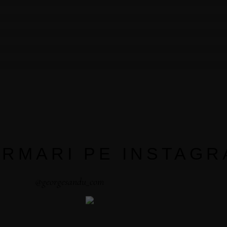
URMARI PE INSTAG
@georgesandu_com