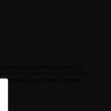
 fiecare fotografie trebuie să fie unică. Ca
ntă București
,
transform ziua ta specială într-
e memorabilă, plină de emoție și eleganță.