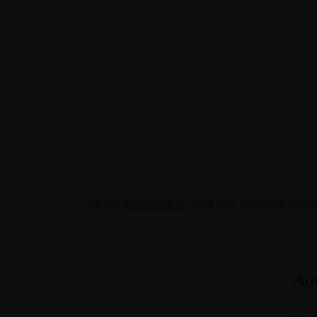
AC
Te rog
autentifică-te
ca să vezi conținutul din pro
Aut