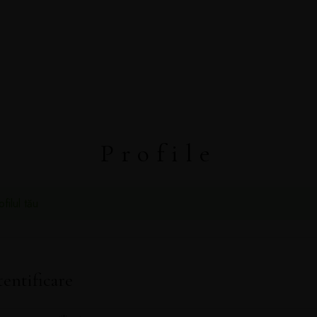
CONTACT
EN
DESPRE
PACHET
PORTOFOL
DESPRE
PACHET NUNTA
PORTOFOLIU
INTREB. SI RASP.
PACHET BOTEZ
NUNTA
ASA
TESTIMONIALE
ALBUME NUNTA
SEDINTE FO
CONTACT
EN
Profile
filul tău
entificare