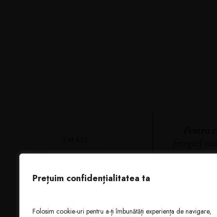
Pentru că
EMAIL
fotograf nu
o povest
hello@georgesandu.com
Prețuim confidențialitatea ta
Folosim cookie-uri pentru a-ți îmbunătăți experiența de navigare,