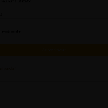
ine-mă minte
Autentificare
tat parola?