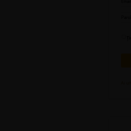
Ț
Ai ui