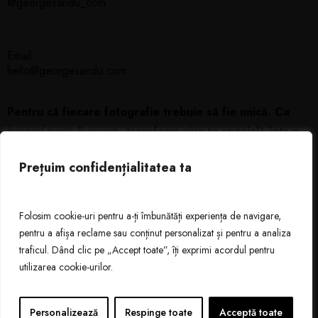
@georgesandu_com
Email
hello@georgesandu.com
Pentru că fiecare fotografie trebuie să fie unică. Ca
fotograf nuntă București
,
transform ziua ta specială într-o
poveste memorabilă, plină de emoție și eleganță.
Prețuim confidențialitatea ta
Connect
Folosim cookie-uri pentru a-ți îmbunătăți experiența de navigare,
pentru a afișa reclame sau conținut personalizat și pentru a analiza
traficul. Dând clic pe „Accept toate”, îți exprimi acordul pentru
utilizarea cookie-urilor.
Acasa
Politica Cookies
Politica de confidentialitate
Termeni si Conditii
Personalizează
Respinge toate
Acceptă toate