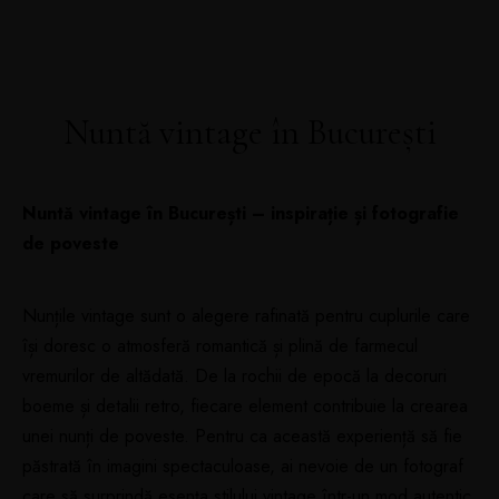
Nuntă vintage în București
Nuntă vintage în București – inspirație și fotografie
de poveste
Nunțile vintage sunt o alegere rafinată pentru cuplurile care
își doresc o atmosferă romantică și plină de farmecul
vremurilor de altădată. De la rochii de epocă la decoruri
boeme și detalii retro, fiecare element contribuie la crearea
unei nunți de poveste. Pentru ca această experiență să fie
păstrată în imagini spectaculoase, ai nevoie de un fotograf
care să surprindă esența stilului vintage într-un mod autentic