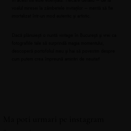
în acest stil este esențială. Fiecare detaliu – de la
voalul miresei la zâmbetele invitaților – merită să fie
imortalizat într-un mod autentic și artistic.
Dacă plănuiești o nuntă vintage în București și vrei ca
fotografiile tale să surprindă magia momentului,
descoperă portofoliul meu și hai să povestim despre
cum putem crea împreună amintiri de neuitat!
Ma poti urmari pe instagram