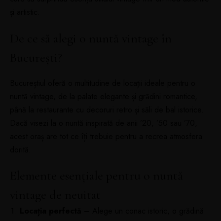
și artistic.
De ce să alegi o nuntă vintage în
București?
Bucureștiul oferă o multitudine de locații ideale pentru o
nuntă vintage, de la palate elegante și grădini romantice,
până la restaurante cu decoruri retro și săli de bal istorice.
Dacă visezi la o nuntă inspirată de anii ’20, ’50 sau ’70,
acest oraș are tot ce îți trebuie pentru a recrea atmosfera
dorită.
Elemente esențiale pentru o nuntă
vintage de neuitat
Locația perfectă
– Alege un conac istoric, o grădină